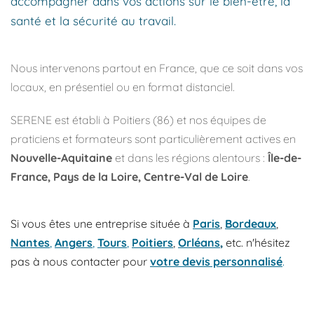
accompagner dans vos actions sur le bien-être, la 
santé et la sécurité au travail.
Nous intervenons partout en France, que ce soit dans vos 
locaux, en présentiel ou en format distanciel.
SERENE est établi à Poitiers (86) et nos équipes de 
praticiens et formateurs sont particulièrement actives en 
Nouvelle-Aquitaine
 et dans les régions alentours : 
Île-de-
France, Pays de la Loire, Centre-Val de Loire
. 
Si vous êtes une entreprise située à 
Paris
, 
Bordeaux
, 
Nantes
, 
Angers
, 
Tours
,
Poitiers
, 
Orléans
,
 etc. n'hésitez 
pas à nous contacter pour 
votre devis personnalisé
.