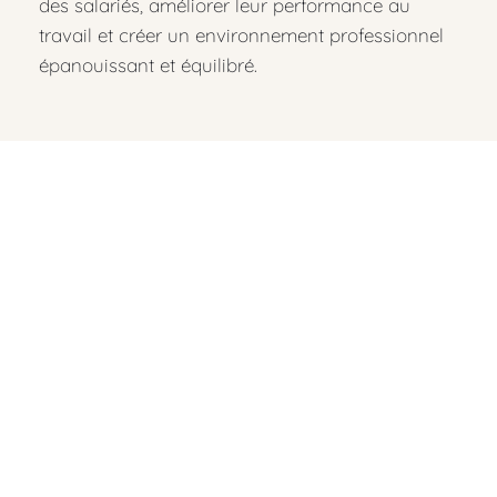
des salariés, améliorer leur performance au 
travail et créer un environnement professionnel 
épanouissant et équilibré.
Déroulement d'un atelier de 
sophrologie en entreprise
Les séances de sophrologie en entreprise sont 
animées par des sophrologues certifiés, qui 
adaptent les exercices et les techniques en 
fonction des besoins spécifiques des salariés et 
des objectifs de l'entreprise. Elles peuvent être 
proposées de manière régulière, sous forme de 