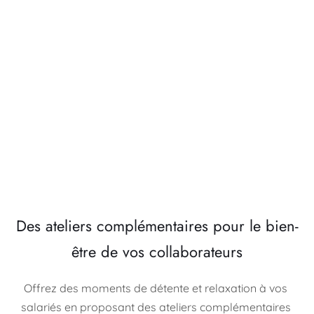
profonde, propice à la réduction du stress et à la 
gestion des émotions.
Après la séance, chaque participant repart détendu 
physiquement et mentalement. Au fil des séances, 
il constatera un développement de son potentiel et 
de ses ressources personnelles et 
professionnelles. 
Des ateliers complémentaires pour le bien-
être de vos collaborateurs
Offrez des moments de détente et relaxation à vos 
salariés en proposant des ateliers complémentaires 