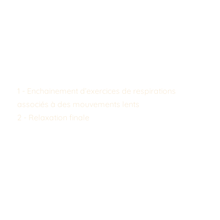
programmes ou ponctuellement, lors 
d'événements ou de périodes de forte charge de 
travail.
Il n’existe ainsi aucune contre-indication 
particulière. Les séances se déroulent suivant 
cette architecture : 
1 - Enchainement d’exercices de respirations 
associés à des mouvements lents
2 - Relaxation finale
Les exercices de respiration associés aux 
mouvement simples, doux et lents permettent de 
calmer le système nerveux, d'oxygéner le corps 
et d'améliorer la concentration. Ils visent à 
détendre progressivement le corps et à favoriser 
la détente mentale. La sophronisation (relaxation 
finale) permet d'accéder à un état de détente 