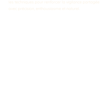
les techniques pour renforcer la vigilance partagée 
avec précision, enthousiasme et naturel.
La problématique de cet atelier est : comment 
interpeller un collaborateur de manière efficace 
sans que ma « remarque/demande » ne soit 
perçue comme une agression ou un jugement ? 
Les méthodes proposées sont basées sur les 
principes de la CNV (communication non 
violente). L’atelier propose ainsi des apports 
théoriques sur la communication et des mises 
en situation en groupe ou sous-groupe.
Un atelier pratique et ludique qui invite 
chacun(e) à prendre conscience de sa 
bienveillance naturelle vis-à-vis des collègues
et 
à la développer, ainsi qu’à apprendre à faire et à 
recevoir une remarque sécurité.