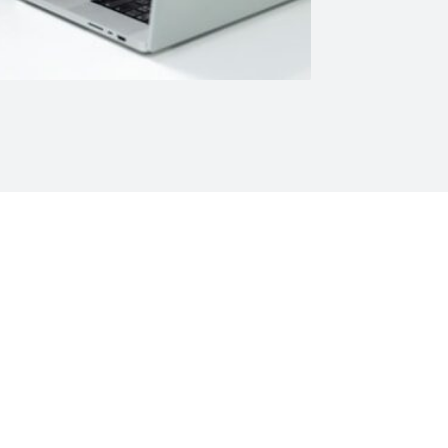
ont les mécanismes impliqués 
 la qualité de leur sommeil. Ils 
nérer mais aussi de dynamisation.