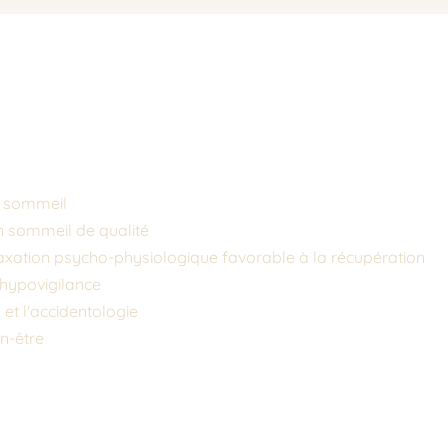
telier somnolence et hypovigilance
u sommeil
n sommeil de qualité 
laxation psycho-physiologique favorable à la récupération
d'hypovigilance
 et l'accidentologie
n-être