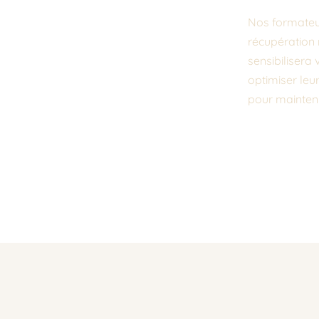
Nos formateur
récupération 
sensibilisera
optimiser leu
pour mainten
Un atelier mê