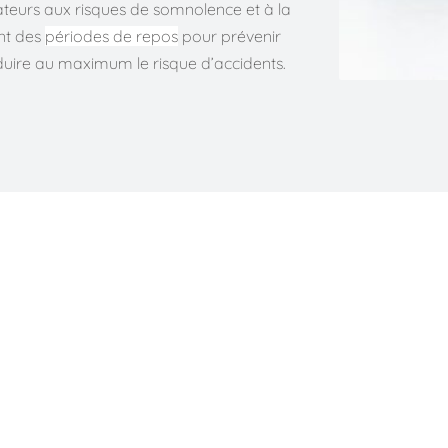
rateurs aux risques de somnolence et à la 
nt des 
périodes de repos
 pour prévenir 
éduire au maximum le risque d’accidents.
e l'atelier somnolence et hypovigilance
ports et de données théoriques, les collaborateurs comprendr
e chronique et ses conséquences, et les solutions pour améliorer
 également de séances pratiques d'optimisation pour se régé