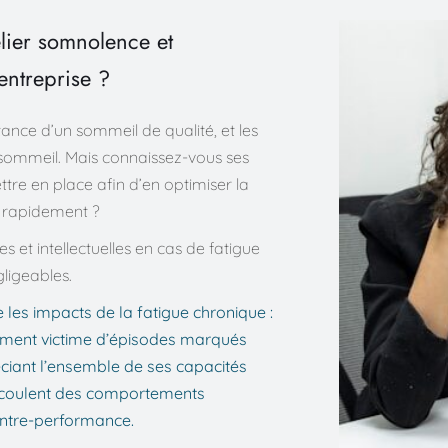
lier somnolence et 
entreprise ?
ance d’un sommeil de qualité, et les 
sommeil. Mais connaissez-vous ses 
re en place afin d’en optimiser la 
r rapidement ?
 et intellectuelles en cas de fatigue 
ligeables. 
les impacts de la fatigue chronique : 
lement victime d’épisodes marqués 
ciant l’ensemble de ses capacités 
découlent des comportements 
ontre-performance.