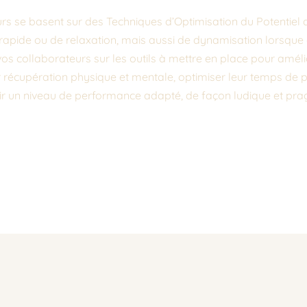
s se basent sur des Techniques d’Optimisation du Potentiel q
rapide ou de relaxation, mais aussi de dynamisation lorsque c’
 vos collaborateurs sur les outils à mettre en place pour améli
r récupération physique et mentale, optimiser leur temps de p
ir un niveau de performance adapté, de façon ludique et pra
lant subtilement théories et exercices de mise en pratique.