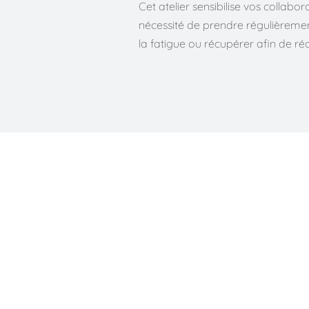
Cet atelier s
ensibilise vos collabo
nécessité de prendre régulièreme
la fatigue ou récupérer afin de r
A propos d
A l'aide d'ap
dans la fatigu
bénéficieront